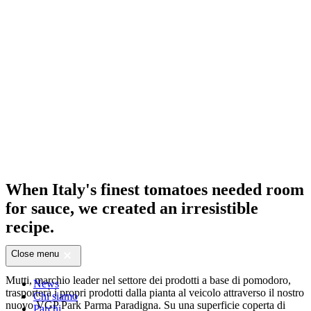
When Italy's finest tomatoes needed room
for sauce, we created an irresistible
recipe.
Close menu
Mutti, marchio leader nel settore dei prodotti a base di pomodoro,
News
trasporterà i propri prodotti dalla pianta al veicolo attraverso il nostro
Chi siamo
nuovo VGP Park Parma Paradigna. Su una superficie coperta di
Parchi