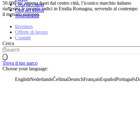
50.000 m² appena fuori dal centro città, l’iconico marchio italiano
Cosa facciamo
riafferma le proprie radici in Emilia Romagna, servendo al contempo
Casi dei clienti
il mercato europeo.
Sostenibilità
Investors
Offerte di lavoro
Contatti
Cerca
Trova il tuo parco
Choose your language:
English
Nederlands
Čeština
Deutsch
Français
Español
Português
D