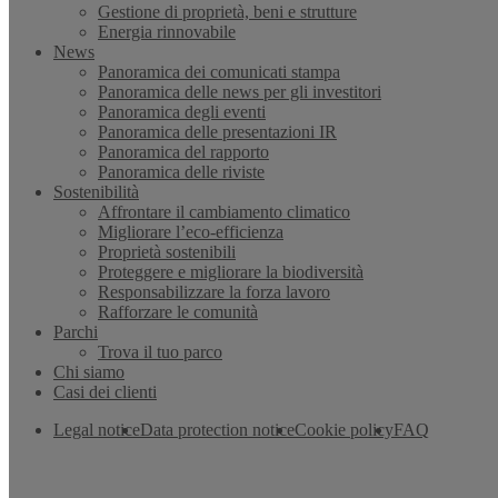
Gestione di proprietà, beni e strutture
Energia rinnovabile
News
Panoramica dei comunicati stampa
Panoramica delle news per gli investitori
Panoramica degli eventi
Panoramica delle presentazioni IR
Panoramica del rapporto
Panoramica delle riviste
Sostenibilità
Affrontare il cambiamento climatico
Migliorare l’eco-efficienza
Proprietà sostenibili
Proteggere e migliorare la biodiversità
Responsabilizzare la forza lavoro
Rafforzare le comunità
Parchi
Trova il tuo parco
Chi siamo
Casi dei clienti
Legal notice
Data protection notice
Cookie policy
FAQ