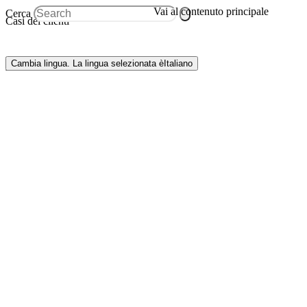
Vai al contenuto principale
Cerca
Casi dei clienti
MUTTI
Cambia lingua. La lingua selezionata è
Italiano