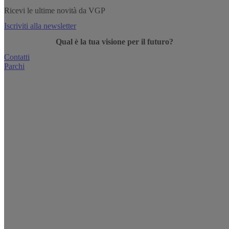
Ricevi le ultime novità da VGP
Iscriviti alla newsletter
Qual è la tua visione per il futuro?
Contatti
Parchi