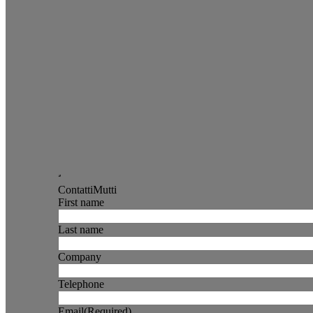
ContattiMutti
First name
Last name
Company
Telephone
Email
(Required)